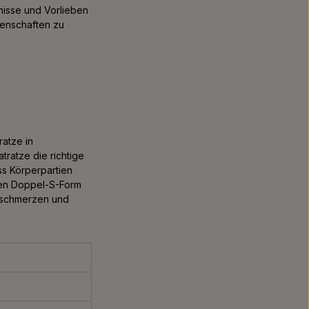
nisse und Vorlieben
genschaften zu
ratze in
ratze die richtige
ss Körperpartien
chen Doppel-S-Form
enschmerzen und