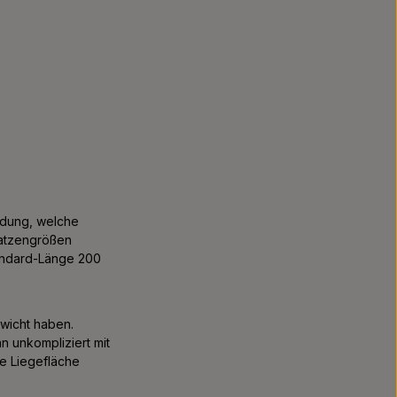
eidung, welche
ratzengrößen
tandard-Länge 200
wicht haben.
n unkompliziert mit
e Liegefläche