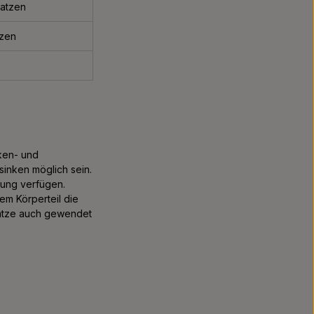
ratzen
tzen
ken- und
sinken möglich sein.
rung verfügen.
m Körperteil die
ratze auch gewendet