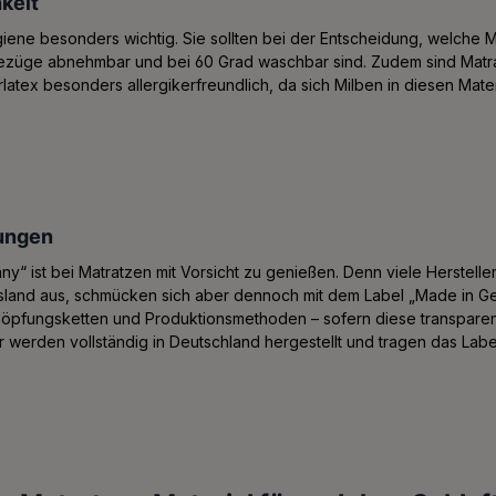
keit
ygiene besonders wichtig. Sie sollten bei der Entscheidung, welche 
Bezüge abnehmbar und bei 60 Grad waschbar sind. Zudem sind Matra
atex besonders allergikerfreundlich, da sich Milben in diesen Materi
ungen
y“ ist bei Matratzen mit Vorsicht zu genießen. Denn viele Hersteller
Ausland aus, schmücken sich aber dennoch mit dem Label „Made in G
chöpfungsketten und Produktionsmethoden – sofern diese transparen
 werden vollständig in Deutschland hergestellt und tragen das Labe