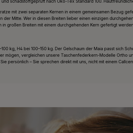
nd und schadstoffgeprüft nach Öko-Tex Standard 100. Hautfreundlich
tratze mit zwei separaten Kernen in einem gemeinsamen Bezug gefert
in der Mitte. Wer in diesen Breiten lieber einen einzigen durchgehen
ch in großen Breiten mit einem durchgehenden Kern gefertigt werden
100 kg, H4 bei 100–150 kg. Der Gelschaum der Maia passt sich Sch
der mögen, vergleichen unsere Taschenfederkern-Modelle Ortho und 
n Sie persönlich – Sie sprechen direkt mit uns, nicht mit einem Call