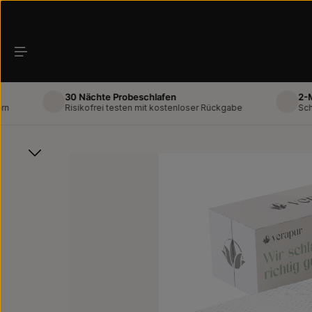
Zum Hauptinhalt springen
30 Nächte Probeschlafen
2-Mann-L
Risikofrei testen mit kostenloser Rückgabe
Schneller 
Bildergalerie überspringen