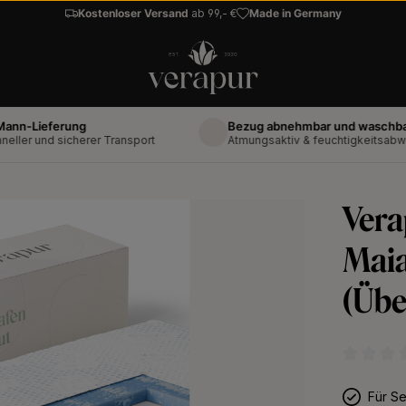
Kostenloser Versand
ab 99,- €
Made in Germany
ieferung
Bezug abnehmbar und waschbar bis 6
und sicherer Transport
Atmungsaktiv & feuchtigkeitsabweisend
Vera
Maia
(Übe
Durchschni
Für Se