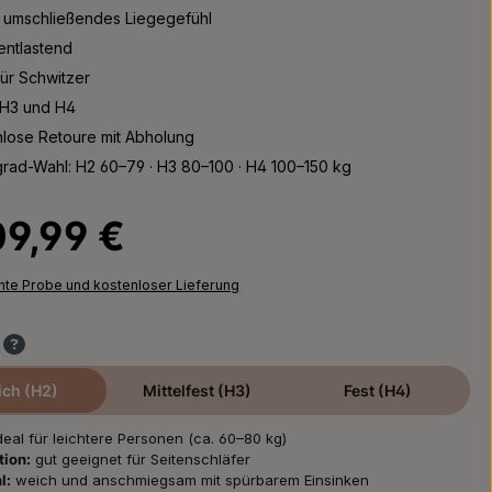
 umschließendes Liegegefühl
entlastend
ür Schwitzer
 H3 und H4
nlose Retoure mit Abholung
rad-Wahl: H2 60–79 · H3 80–100 · H4 100–150 kg
Preis:
09,99 €
chte Probe und kostenloser Lieferung
ch (H2)
Mittelfest (H3)
Fest (H4)
deal für leichtere Personen (ca. 60–80 kg)
tion:
gut geeignet für Seitenschläfer
l:
weich und anschmiegsam mit spürbarem Einsinken