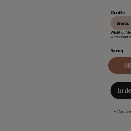
Größe
Breite:
Wichtig:
Mes
wird exakt 
Bezug
G
In d
Versan