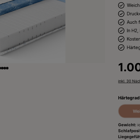
Weich
Druck
Auch f
In H2,
Koste
Härteg
Regulärer 
1.0
inkl. 30 Nä
Härtegrad
Wei
Gewicht:
i
Schlafposi
Liegegefüh