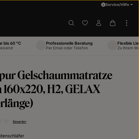
Service/Hilfe
Du hast 0 Produkte auf d
Warenkorb 
0 °C
Professionelle Beratung
Flexible Lieferung
Per Email oder Telefon
Zu Ihrem Wunscht
pur Gelschaummatratze
 160x220, H2, GELAX
rlänge)
Bewerten
ttliche Bewertung von 0 von 5 Sternen
itenschläfer