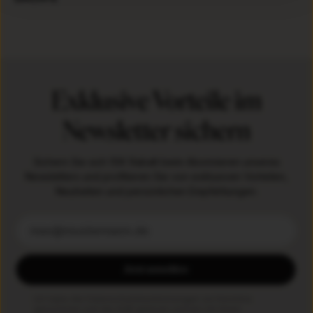
Exklusive Vorteile im
Newsletter sichern
Sichern Sie sich 10€ Rabatt beim Abonnieren unseres
Newsletters und profitieren Sie von exklusiven Vorteilen,
Neuheiten und persönlichen Empfehlungen.
Jetzt anmelden
Ich habe die
Datenschutzbestimmungen
zur Kenntnis
genommen und die
AGB
gelesen und bin mit ihnen