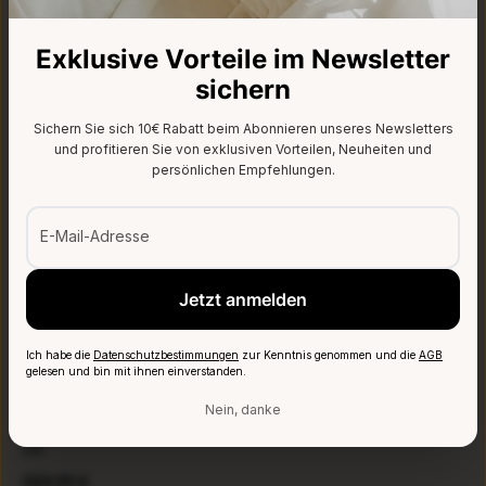
Ortho Taschenfederkernmatratze, 23 cm Höhe
Exklusive Vorteile im Newsletter
Regulärer Preis:
Ab
269,99 €
sichern
Sichern Sie sich 10€ Rabatt beim Abonnieren unseres Newsletters
5.0
(5)
und profitieren Sie von exklusiven Vorteilen, Neuheiten und
persönlichen Empfehlungen.
E-Mail-Adresse
Jetzt anmelden
Ich habe die
Datenschutzbestimmungen
zur Kenntnis genommen und die
AGB
gelesen und bin mit ihnen einverstanden.
Nein, danke
Switch Kaltschaum Wende-Matratze | H2 & H3 | Höhe: 23
cm
Regulärer Preis:
259,99 €