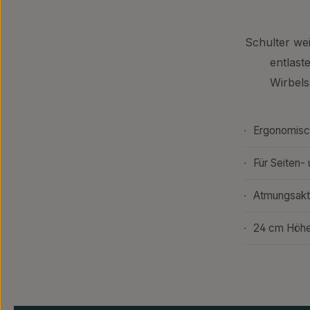
Schulter we
entlast
Wirbels
·
Ergonomisc
·
Für Seiten-
·
Atmungsakt
·
24 cm Höhe