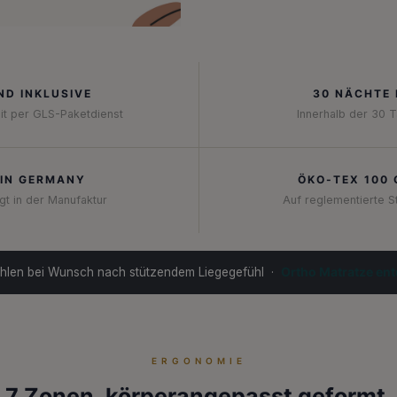
ND INKLUSIVE
30 NÄCHTE
it per GLS-Paketdienst
Innerhalb der 30 
IN GERMANY
ÖKO-TEX 100 
gt in der Manufaktur
Auf reglementierte S
len bei Wunsch nach stützendem Liegegefühl ·
Ortho Matratze en
ERGONOMIE
7 Zonen, körperangepasst geformt.