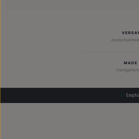
VERSA
deutschlandwe
MADE 
Handgeferti
★
Empfoh