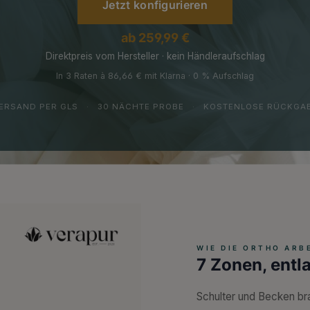
Jetzt konfigurieren
ab 259,99 €
Direktpreis vom Hersteller · kein Händleraufschlag
In 3 Raten à 86,66 € mit Klarna · 0 % Aufschlag
ERSAND PER GLS
·
30 NÄCHTE PROBE
·
KOSTENLOSE RÜCKGA
WIE DIE ORTHO ARB
7 Zonen, entla
Schulter und Becken b