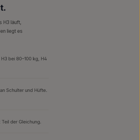
t.
 H3 läuft,
n liegt es
, H3 bei 80–100 kg, H4
n Schulter und Hüfte.
t Teil der Gleichung.