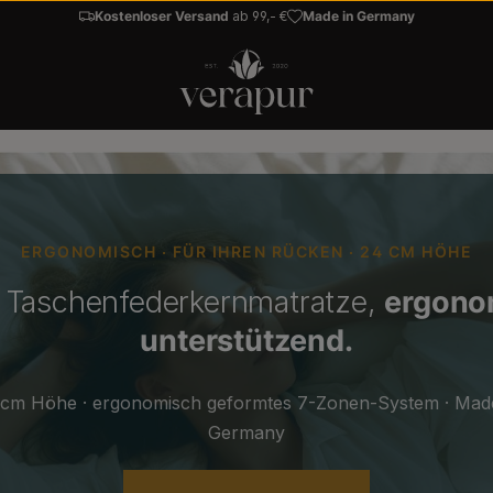
Kostenloser Versand
ab 99,- €
Made in Germany
ERGONOMISCH · FÜR IHREN RÜCKEN · 24 CM HÖHE
 Taschen­feder­kern­matratze,
ergono
unterstützend.
 cm Höhe · ergonomisch geformtes 7-Zonen-System · Made
Germany