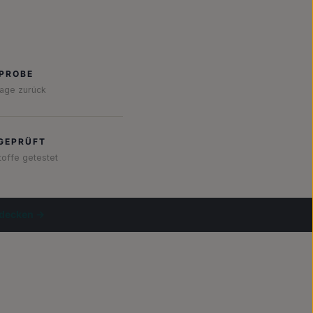
 PROBE
Tage zurück
GEPRÜFT
toffe getestet
tdecken →