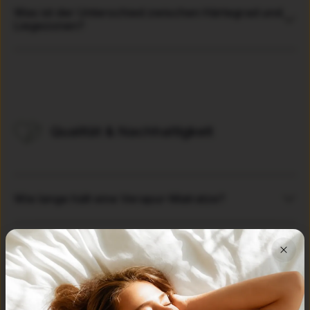
Was ist der Unterschied zwischen Härtegrad und
Liegezonen?
Qualität & Nachhaltigkeit
Wie lange hält eine Verapur-Matratze?
Was bedeutet "Made in Germany" bei Verapur?
Was unterscheidet Verapur von anderen
Matratzenanbietern?