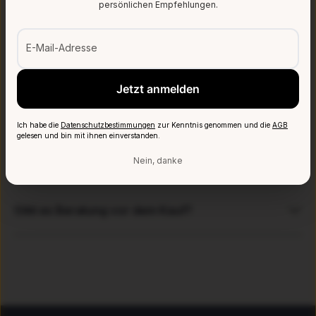
persönlichen Empfehlungen.
Welche Zahlungsmethoden akzeptiert Verapur?
E-Mail-Adresse
Wie lange dauert der Versand?
Jetzt anmelden
Wie wird die Matratze geliefert?
Ich habe die
Datenschutzbestimmungen
zur Kenntnis genommen und die
AGB
gelesen und bin mit ihnen einverstanden.
Kann ich meine Bestellung verfolgen?
Nein, danke
Gibt es Beratung vor dem Kauf?