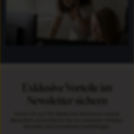
Exklusive Vorteile im
Newsletter sichern
Sichern Sie sich 10€ Rabatt beim Abonnieren unseres
Newsletters und profitieren Sie von exklusiven Vorteilen,
Neuheiten und persönlichen Empfehlungen.