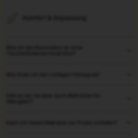
Komfort & Anpassung
Was ist das Besondere an einer
Taschenfederkernmatratze?
Wie finde ich den richtigen Härtegrad?
Gibt es bei Verapur auch Matratzen für
Allergiker?
Kann ich meine Matratze zur Probe schlafen?