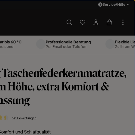
Service/Hilfe
Du hast 0 Produkte auf d
Warenkorb 
60 °C
Professionelle Beratung
Flexible Lieferun
d
Per Email oder Telefon
Zu Ihrem Wunscht
 Taschenfederkernmatratze,
m Höhe, extra Komfort &
assung
50 Bewertungen
ttliche Bewertung von 4.52 von 5 Sternen
omfort und Schlafqualität