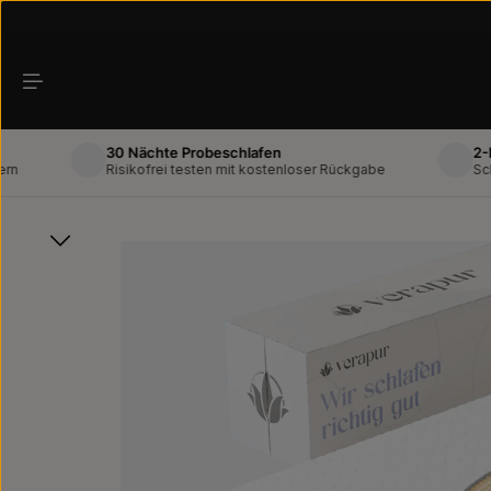
Zum Hauptinhalt springen
30 Nächte Probeschlafen
2-Mann-
Risikofrei testen mit kostenloser Rückgabe
Schneller
Bildergalerie überspringen