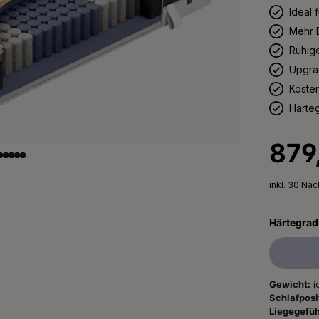
Ideal 
Mehr 
Ruhige
Upgrad
Koste
Härte
Regulärer 
879
inkl. 30 Nä
Härtegrad
Gewicht:
i
Schlafposi
Liegegefüh