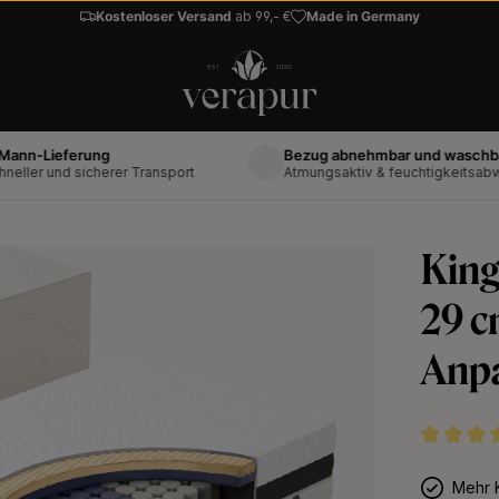
Kostenloser Versand
ab 99,- €
Made in Germany
Lieferung
Bezug abnehmbar und waschbar bis 
 und sicherer Transport
Atmungsaktiv & feuchtigkeitsabweisen
King
29 c
Anp
Durchschni
Mehr K