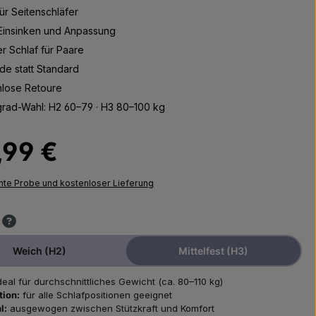
für Seitenschläfer
Einsinken und Anpassung
r Schlaf für Paare
e statt Standard
nlose Retoure
grad-Wahl: H2 60–79 · H3 80–100 kg
Preis:
,99 €
chte Probe und kostenloser Lieferung
Weich (H2)
Mittelfest (H3)
deal für durchschnittliches Gewicht (ca. 80–110 kg)
tion:
für alle Schlafpositionen geeignet
l:
ausgewogen zwischen Stützkraft und Komfort