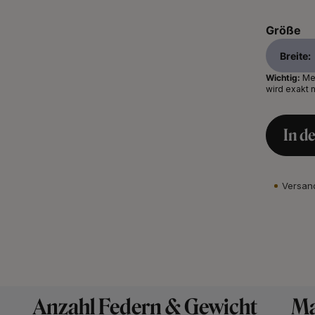
Größe
Breite:
Wichtig:
Mes
wird exakt 
In d
Versand
Anzahl Federn & Gewicht
Ma