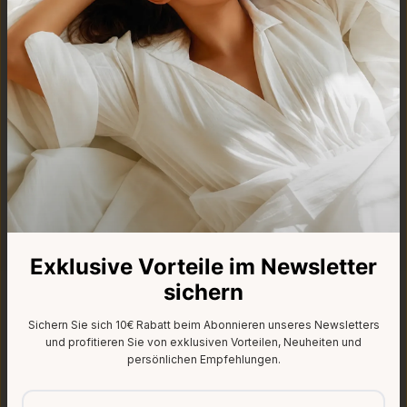
Komfortschaum passt sich schnell und zuverlässig jeder
Schlafposition an und gewährleistet optimalen Komfort
und Druckverteilung.
Exklusive Vorteile im Newsletter
sichern
Sichern Sie sich 10€ Rabatt beim Abonnieren unseres Newsletters
und profitieren Sie von exklusiven Vorteilen, Neuheiten und
persönlichen Empfehlungen.