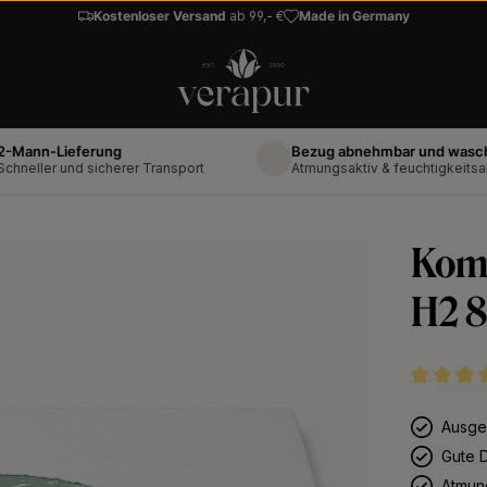
Kostenloser Versand
ab 99,- €
Made in Germany
-Lieferung
Bezug abnehmbar und waschbar bi
er und sicherer Transport
Atmungsaktiv & feuchtigkeitsabweis
Kom
H2 
Durchschni
Ausge
Gute 
Atmun