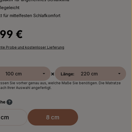
legeleicht
t für mittelfesten Schlafkomfort
Preis:
,99 €
chte Probe und kostenloser Lieferung
×
Länge:
sen Sie vorher genau aus, welche Maße Sie benötigen. Die Matratze
nach Ihrer Auswahl angefertigt.
öhe
 cm
8 cm