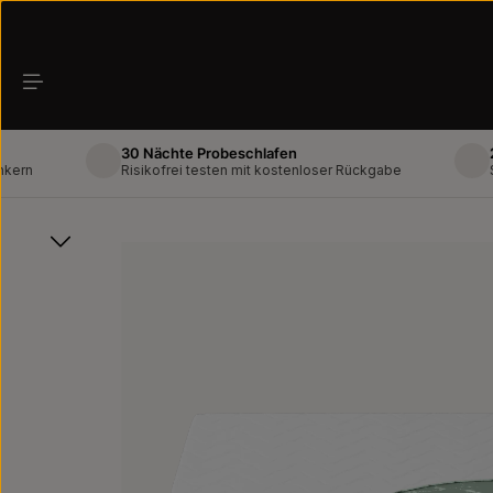
Zum Hauptinhalt springen
30 Nächte Probeschlafen
2-Mann
Risikofrei testen mit kostenloser Rückgabe
Schnell
Bildergalerie überspringen