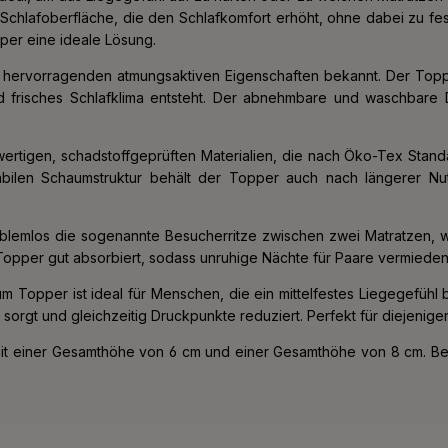
Schlafoberfläche, die den Schlafkomfort erhöht, ohne dabei zu fes
per eine ideale Lösung.
 hervorragenden atmungsaktiven Eigenschaften bekannt. Der Topper 
frisches Schlafklima entsteht. Der abnehmbare und waschbare 
igen, schadstoffgeprüften Materialien, die nach Öko-Tex Standard
bilen Schaumstruktur behält der Topper auch nach längerer Nut
mlos die sogenannte Besucherritze zwischen zwei Matratzen, was 
opper gut absorbiert, sodass unruhige Nächte für Paare vermiede
 Topper ist ideal für Menschen, die ein mittelfestes Liegegefühl 
sorgt und gleichzeitig Druckpunkte reduziert. Perfekt für diejenig
 mit einer Gesamthöhe von 6 cm und einer Gesamthöhe von 8 cm. Be