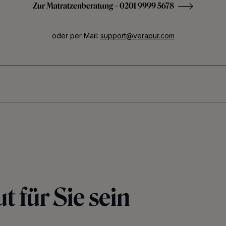
Zur Matratzenberatung – 0201 9999 5678
oder per Mail:
support@verapur.com
t für Sie sein