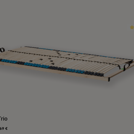
5.0
(5)
Lattenrost Trio
Varianten ab
128,69 €