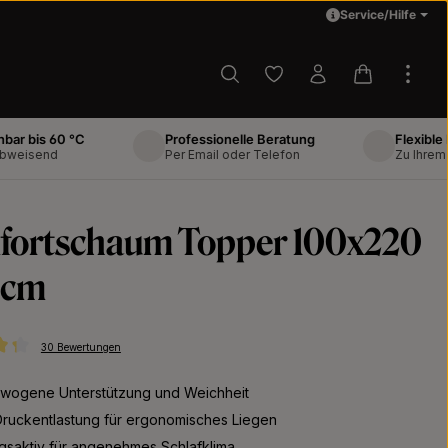
Service/Hilfe
Du hast 0 Produkte auf d
Warenkorb 
s 60 °C
Professionelle Beratung
Flexible Liefer
end
Per Email oder Telefon
Zu Ihrem Wunsc
fortschaum Topper 100x220
8cm
30 Bewertungen
ttliche Bewertung von 4.37 von 5 Sternen
wogene Unterstützung und Weichheit
Druckentlastung für ergonomisches Liegen
gsaktiv für angenehmes Schlafklima