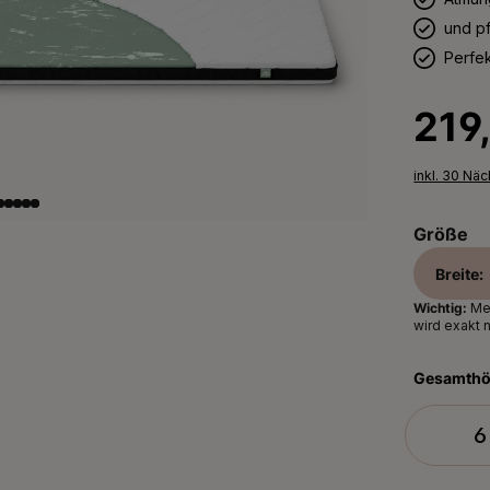
und pf
Perfek
Regulärer 
219
inkl. 30 Nä
Größe
Breite:
Wichtig:
Mes
wird exakt 
Gesamth
6