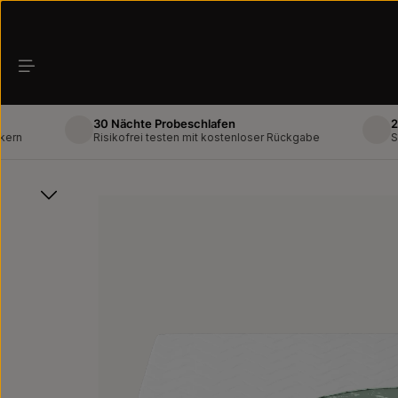
Zum Hauptinhalt springen
30 Nächte Probeschlafen
2-Mann
Risikofrei testen mit kostenloser Rückgabe
Schnelle
Bildergalerie überspringen