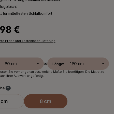
legeleicht
t für mittelfesten Schlafkomfort
Preis:
,98 €
chte Probe und kostenloser Lieferung
×
Länge:
sen Sie vorher genau aus, welche Maße Sie benötigen. Die Matratze
nach Ihrer Auswahl angefertigt.
öhe
 cm
8 cm