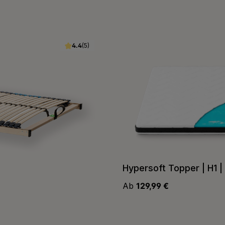
5.0
(5)
Lattenrost Trio
Varianten ab
128,69 €