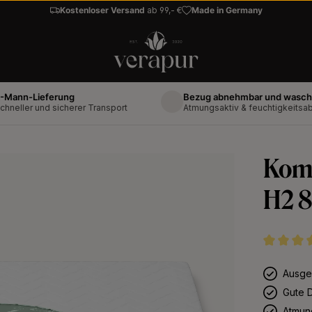
Kostenloser Versand
ab 99,- €
Made in Germany
-Lieferung
Bezug abnehmbar und waschbar bis
r und sicherer Transport
Atmungsaktiv & feuchtigkeitsabweis
Kom
H2 
Durchschni
Ausge
Gute 
Atmun