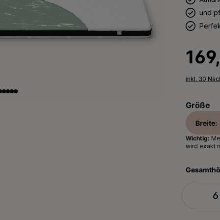
und pf
Perfek
Regulärer 
169
inkl. 30 Nä
Größe
Breite:
Wichtig:
Mes
wird exakt 
Gesamth
6