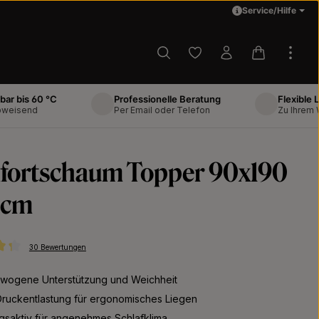
Service/Hilfe
Du hast 0 Produkte auf d
Warenkorb 
 60 °C
Professionelle Beratung
Flexible Liefer
end
Per Email oder Telefon
Zu Ihrem Wunsc
fortschaum Topper 90x190
8cm
30 Bewertungen
ttliche Bewertung von 4.37 von 5 Sternen
wogene Unterstützung und Weichheit
Druckentlastung für ergonomisches Liegen
gsaktiv für angenehmes Schlafklima