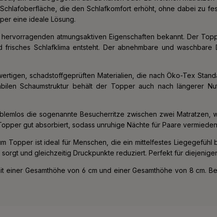
Schlafoberfläche, die den Schlafkomfort erhöht, ohne dabei zu fes
per eine ideale Lösung.
 hervorragenden atmungsaktiven Eigenschaften bekannt. Der Topper 
frisches Schlafklima entsteht. Der abnehmbare und waschbare 
igen, schadstoffgeprüften Materialien, die nach Öko-Tex Standard
bilen Schaumstruktur behält der Topper auch nach längerer Nut
mlos die sogenannte Besucherritze zwischen zwei Matratzen, was 
opper gut absorbiert, sodass unruhige Nächte für Paare vermiede
 Topper ist ideal für Menschen, die ein mittelfestes Liegegefühl 
sorgt und gleichzeitig Druckpunkte reduziert. Perfekt für diejenig
 mit einer Gesamthöhe von 6 cm und einer Gesamthöhe von 8 cm. Be