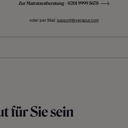
Zur Matratzenberatung – 0201 9999 5678
oder per Mail:
support@verapur.com
t für Sie sein