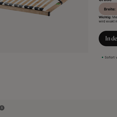
Breite:
Wichtig:
Mes
wird exakt 
In d
Sofort 
5