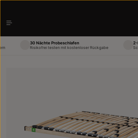
Zum Hauptinhalt springen
30 Nächte Probeschlafen
2-Mann-L
Risikofrei testen mit kostenloser Rückgabe
Schneller 
Bildergalerie überspringen