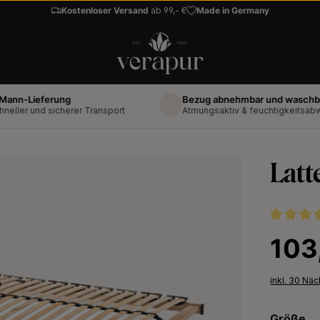
Kostenloser Versand
ab 99,- €
Made in Germany
ieferung
Bezug abnehmbar und waschbar bis 6
und sicherer Transport
Atmungsaktiv & feuchtigkeitsabweisend
Latt
Durchschni
Regulärer 
103
inkl. 30 Nä
Größe