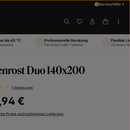
Service/Hilfe
Du hast 0 Produkte auf d
Warenkorb 
0 °C
Professionelle Beratung
Flexible Lieferung
Per Email oder Telefon
Zu Ihrem Wunscht
enrost Duo 140x200
5 Bewertungen
ttliche Bewertung von 4 von 5 Sternen
Preis:
,94 €
chte Probe und kostenloser Lieferung