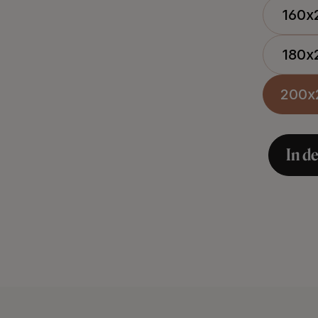
160x
180x
200x
In d