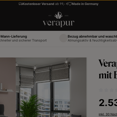
Kostenloser Versand
ab 99,- €
Made in Germany
ieferung
Bezug abnehmbar und waschbar bis 
 und sicherer Transport
Atmungsaktiv & feuchtigkeitsabweisen
Vera
mit 
Durchschni
Regulärer 
2.5
inkl. 30 Nä