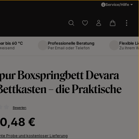
Service/Hilfe
Du hast 0 Produkte auf d
Warenkorb 
60 °C
Professionelle Beratung
Flexible Lieferun
d
Per Email oder Telefon
Zu Ihrem Wunscht
pur Boxspringbett Devara
Bettkasten – die Praktische
Bewerten
ttliche Bewertung von 0 von 5 Sternen
Preis:
70,48 €
chte Probe und kostenloser Lieferung