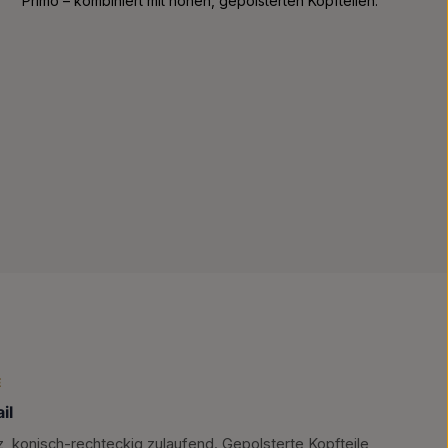
Primo – kombiniert mit hohen, gepolsterten Kopfteilen.
E
il
, konisch-rechteckig zulaufend. Gepolsterte Kopfteile