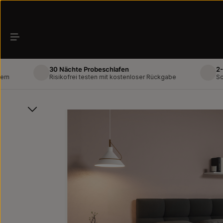
Zum Hauptinhalt springen
30 Nächte Probeschlafen
2-Mann-L
Risikofrei testen mit kostenloser Rückgabe
Schneller
Bildergalerie überspringen