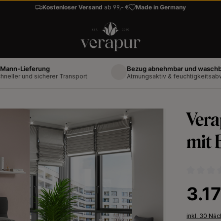
Kostenloser Versand
ab 99,- €
Made in Germany
ieferung
Bezug abnehmbar und waschbar bis 
 und sicherer Transport
Atmungsaktiv & feuchtigkeitsabweisen
Vera
mit 
Durchschni
Regulärer 
3.1
inkl. 30 Nä