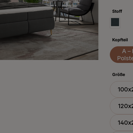
Stoff
Kopfteil
A – 
Polst
Größe
100x
120x
140x