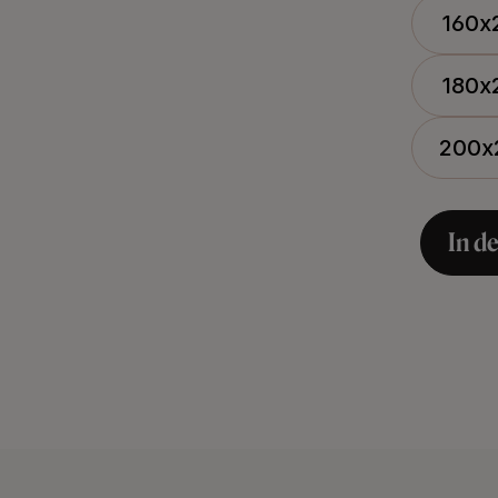
160x
180x
200x
In d