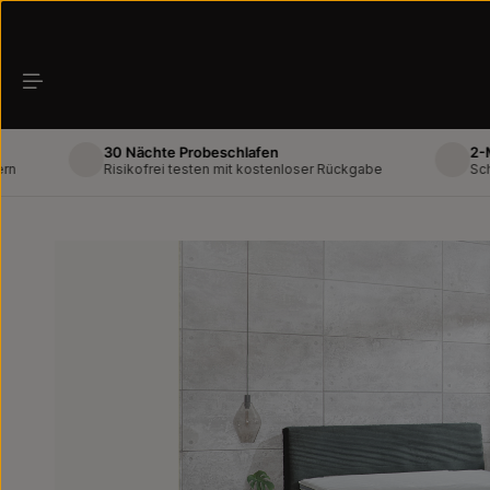
Zum Hauptinhalt springen
30 Nächte Probeschlafen
2-Mann-Li
Risikofrei testen mit kostenloser Rückgabe
Schneller u
Bildergalerie überspringen