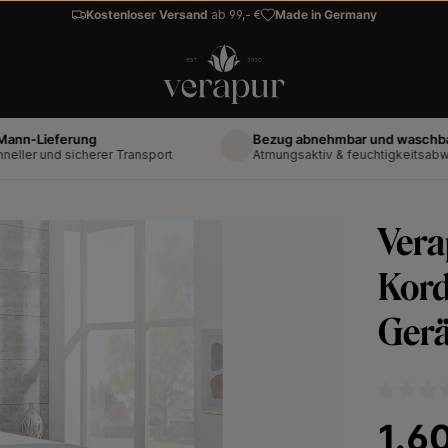
Kostenloser Versand
ab 99,- €
Made in Germany
eferung
Bezug abnehmbar und waschbar bis 6
nd sicherer Transport
Atmungsaktiv & feuchtigkeitsabweisend
Vera
Kord
Ger
Durchschni
Regulärer 
1.6