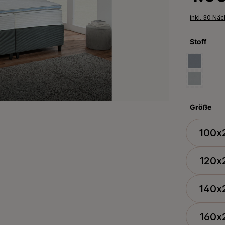
inkl. 30 Nä
Stoff
Größe
100x
120x
140x
160x