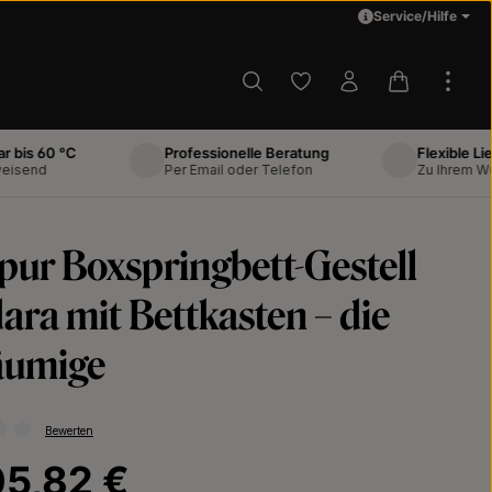
Service/Hilfe
Du hast 0 Produkte auf d
Warenkorb 
0 °C
Professionelle Beratung
Flexible Lieferung
Per Email oder Telefon
Zu Ihrem Wunschte
pur Boxspringbett-Gestell
ara mit Bettkasten – die
äumige
Bewerten
ttliche Bewertung von 0 von 5 Sternen
Preis:
05,82 €