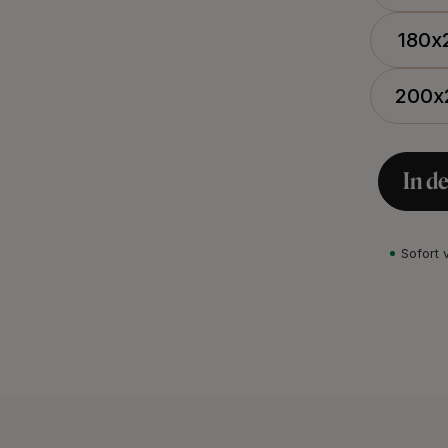
180x
200x
In d
Sofort 