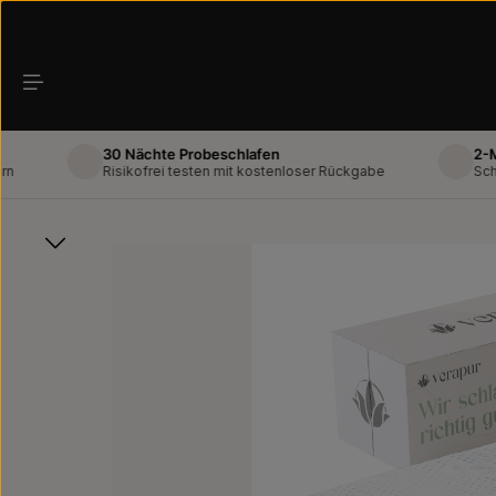
Zum Hauptinhalt springen
30 Nächte Probeschlafen
2-Mann-L
Risikofrei testen mit kostenloser Rückgabe
Schneller 
Bildergalerie überspringen