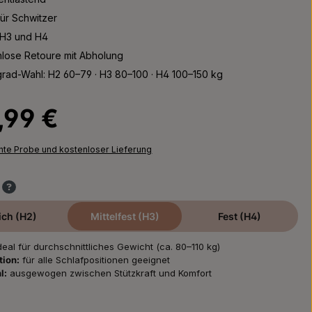
ür Schwitzer
 H3 und H4
nlose Retoure mit Abholung
rad-Wahl: H2 60–79 · H3 80–100 · H4 100–150 kg
Preis:
,99 €
chte Probe und kostenloser Lieferung
ch (H2)
Mittelfest (H3)
Fest (H4)
deal für durchschnittliches Gewicht (ca. 80–110 kg)
tion:
für alle Schlafpositionen geeignet
l:
ausgewogen zwischen Stützkraft und Komfort