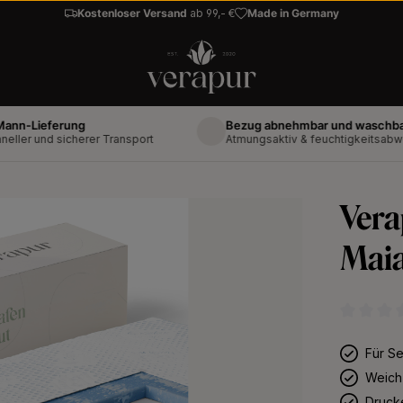
Kostenloser Versand
ab 99,- €
Made in Germany
ieferung
Bezug abnehmbar und waschbar bis 6
und sicherer Transport
Atmungsaktiv & feuchtigkeitsabweisend
Vera
Maia
Durchschni
Für Se
Weich
Druck