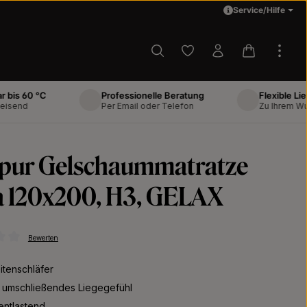
Service/Hilfe
Du hast 0 Produkte auf d
Warenkorb 
0 °C
Professionelle Beratung
Flexible Lieferung
Per Email oder Telefon
Zu Ihrem Wunscht
pur Gelschaummatratze
 120x200, H3, GELAX
Bewerten
ttliche Bewertung von 0 von 5 Sternen
itenschläfer
 umschließendes Liegegefühl
entlastend