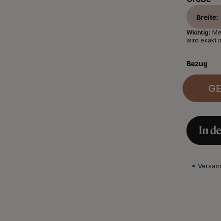
Breite:
Wichtig:
Mes
wird exakt 
Bezug
G
In d
Versan