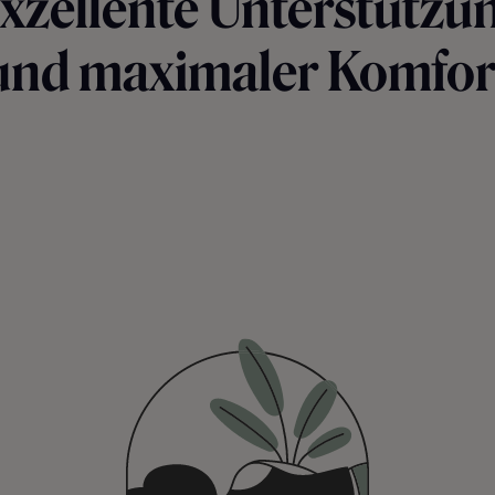
xzellente Unterstützu
und maximaler Komfor