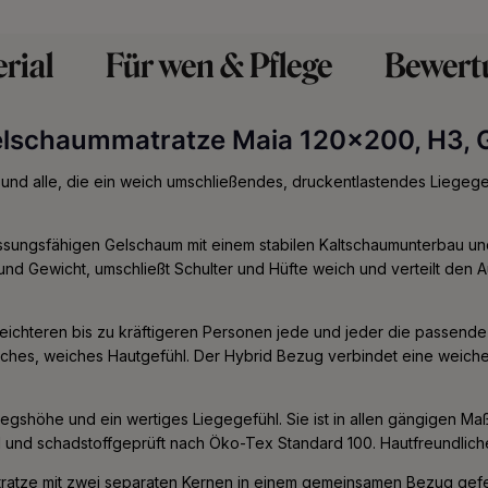
rial
Für wen & Pflege
Bewert
elschaummatratze Maia 120x200, H3,
und alle, die ein weich umschließendes, druckentlastendes Liegegef
ungsfähigen Gelschaum mit einem stabilen Kaltschaumunterbau und ri
nd Gewicht, umschließt Schulter und Hüfte weich und verteilt den A
 leichteren bis zu kräftigeren Personen jede und jeder die passende 
sches, weiches Hautgefühl. Der Hybrid Bezug verbindet eine weiche
iegshöhe und ein wertiges Liegegefühl. Sie ist in allen gängigen M
nd und schadstoffgeprüft nach Öko-Tex Standard 100. Hautfreundlich
tratze mit zwei separaten Kernen in einem gemeinsamen Bezug gefert