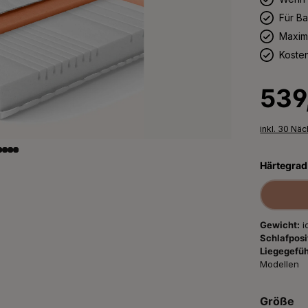
Für B
Maxima
Koste
Regulärer 
539
inkl. 30 Nä
Härtegrad
Gewicht:
i
Schlafposi
Liegegefüh
Modellen
Größe