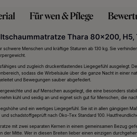
rial
Für wen & Pflege
Bewert
altschaummatratze Thara 80x200, H5,
ür schwere Menschen und kräftige Staturen ab 130 kg. Sie verhindert
rpergewicht.
sfähiges und zugleich druckentlastendes Liegegefühl ausgelegt. De
bereich, sodass die Wirbelsäule über die ganze Nacht in einer natürl
bgeleitet und Bewegungen sauber abgefedert.
Körpergewichte und auf Menschen ausgelegt, die eine besonders sta
enehm kühl und seidig an und eignet sich gut für Menschen, die nach
iegshöhe und ein wertiges Liegegefühl. Sie ist in allen gängigen M
nd und schadstoffgeprüft nach Öko-Tex Standard 100. Hautfreundlich
tratze mit zwei separaten Kernen in einem gemeinsamen Bezug gefert
in der Mitte. Wer in diesen Breiten lieber einen einzigen durchgehen