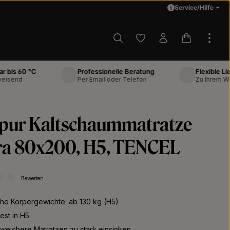
Service/Hilfe
Du hast 0 Produkte auf d
Warenkorb 
60 °C
Professionelle Beratung
Flexible Lieferun
d
Per Email oder Telefon
Zu Ihrem Wunscht
pur Kaltschaummatratze
ra 80x200, H5, TENCEL
Bewerten
ttliche Bewertung von 0 von 5 Sternen
he Körpergewichte: ab 130 kg (H5)
fest in H5
weichere Matratzen zu stark einsinken