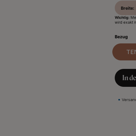
Breite:
Wichtig:
Mes
wird exakt 
Bezug
TE
In d
Versan