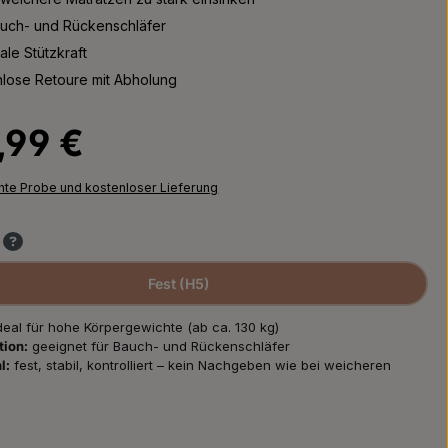
auch- und Rückenschläfer
le Stützkraft
nlose Retoure mit Abholung
Preis:
,99 €
chte Probe und kostenloser Lieferung
Fest (H5)
deal für hohe Körpergewichte (ab ca. 130 kg)
tion:
geeignet für Bauch- und Rückenschläfer
l:
fest, stabil, kontrolliert – kein Nachgeben wie bei weicheren