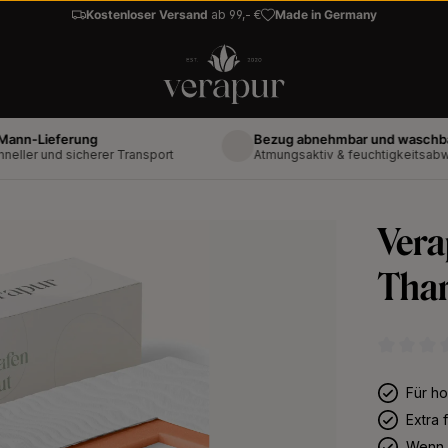
Kostenloser Versand
ab 99,- €
Made in Germany
ieferung
Bezug abnehmbar und waschbar bis 
 und sicherer Transport
Atmungsaktiv & feuchtigkeitsabweisen
Vera
Tha
Durchschni
Für ho
Extra 
Wenn 